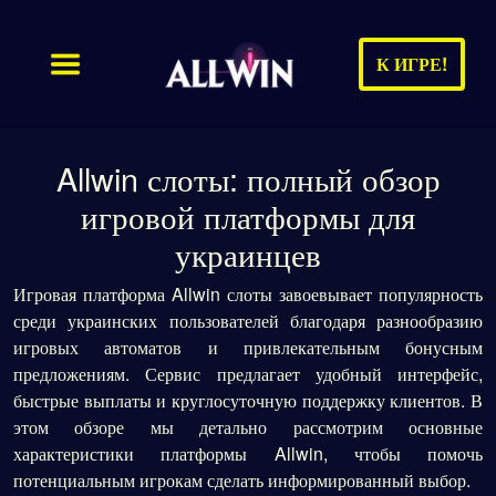
К ИГРЕ!
Allwin слоты: полный обзор
игровой платформы для
украинцев
Игровая платформа Allwin слоты завоевывает популярность
среди украинских пользователей благодаря разнообразию
игровых автоматов и привлекательным бонусным
предложениям. Сервис предлагает удобный интерфейс,
быстрые выплаты и круглосуточную поддержку клиентов. В
этом обзоре мы детально рассмотрим основные
характеристики платформы Allwin, чтобы помочь
потенциальным игрокам сделать информированный выбор.