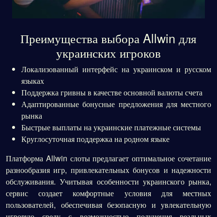
Преимущества выбора Allwin для
украинских игроков
Локализованный интерфейс на украинском и русском
языках
Поддержка гривны в качестве основной валюты счета
Адаптированные бонусные предложения для местного
рынка
Быстрые выплаты на украинские платежные системы
Круглосуточная поддержка на родном языке
Платформа Allwin слоты предлагает оптимальное сочетание
разнообразия игр, привлекательных бонусов и надежности
обслуживания. Учитывая особенности украинского рынка,
сервис создает комфортные условия для местных
пользователей, обеспечивая безопасную и увлекательную
игровую среду с возможностью получения реальных