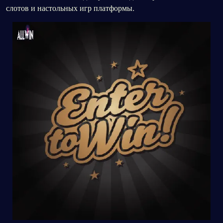
слотов и настольных игр платформы.