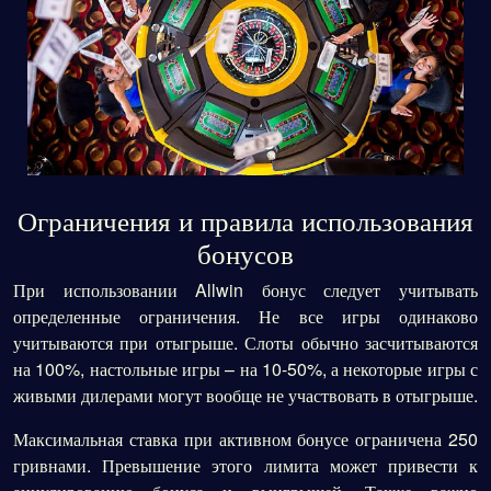
Ограничения и правила использования
бонусов
При использовании Allwin бонус следует учитывать
определенные ограничения. Не все игры одинаково
учитываются при отыгрыше. Слоты обычно засчитываются
на 100%, настольные игры – на 10-50%, а некоторые игры с
живыми дилерами могут вообще не участвовать в отыгрыше.
Максимальная ставка при активном бонусе ограничена
250
гривнами
. Превышение этого лимита может привести к