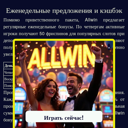
Еженедельные предложения и кэшбэк
Помимо приветственного пакета, Allwin предлагает
регулярные еженедельные бонусы. По четвергам активные
игроки получают
50 фриспинов
для популярных слотов при
депозите от 500 гривен. Воскресные релоады позволяют
×
получить
75% бонус
к пополнению счета, что существенно
увеличивает игровой бюджет.
День недели
Тип бонуса
Условия
Четверг
Фриспины
Депозит от 500 грн
Воскресенье
Релоад
75% до 5000 грн
Понедельник
Кэшбэк
10% от проигрышей
Программа кэшбэка заслуживает отдельного внимания.
Каждый понедельник игроки получают возврат
10% от
проигранных средств
за предыдущую неделю. Максимальная
сумма кэшбэка не ограничена, что выгодно отличает Allwin
Играть сейчас!
бонус от предложений многих конкурентов.