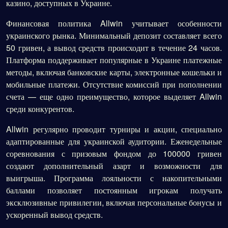
казино, доступных в Украине.
Финансовая политика Allwin учитывает особенности
украинского рынка. Минимальный депозит составляет всего
50 гривен
, а вывод средств происходит в течение
24 часов
.
Платформа поддерживает популярные в Украине платежные
методы, включая банковские карты, электронные кошельки и
мобильные платежи. Отсутствие комиссий при пополнении
счета — еще одно преимущество, которое выделяет Allwin
среди конкурентов.
Allwin регулярно проводит турниры и акции, специально
адаптированные для украинской аудитории. Еженедельные
соревнования с призовым фондом
до 100000 гривен
создают дополнительный азарт и возможности для
выигрыша. Программа лояльности с накопительными
баллами позволяет постоянным игрокам получать
эксклюзивные привилегии, включая персональные бонусы и
ускоренный вывод средств.