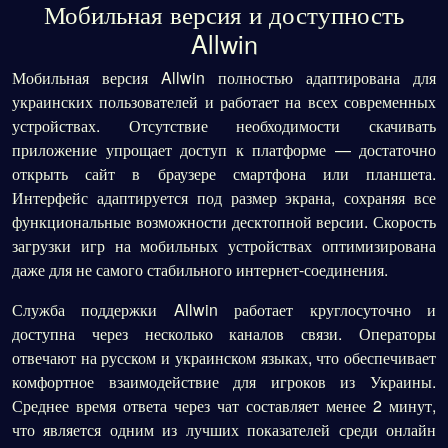
Мобильная версия и доступность
Allwin
Мобильная версия Allwin полностью адаптирована для
украинских пользователей и работает на всех современных
устройствах. Отсутствие необходимости скачивать
приложение упрощает доступ к платформе — достаточно
открыть сайт в браузере смартфона или планшета.
Интерфейс адаптируется под размер экрана, сохраняя все
функциональные возможности десктопной версии. Скорость
загрузки игр на мобильных устройствах оптимизирована
даже для не самого стабильного интернет-соединения.
Служба поддержки Allwin работает
круглосуточно
и
доступна через несколько каналов связи. Операторы
отвечают на русском и украинском языках, что обеспечивает
комфортное взаимодействие для игроков из Украины.
Среднее время ответа через чат составляет
менее 2 минут
,
что является одним из лучших показателей среди онлайн