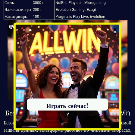
Слоты
3000+
NetEnt, Playtech, Microgaming
Настольные игры
200+
Evolution Gaming, Ezugi
Живые дилеры
100+
Pragmatic Play Live, Evolution
×
Играть сейчас!
Безопасность и лицензирование Allwin
Безопасность в Allwin обеспечивается комплексной системой
защиты данных. Платформа работает по лицензии
Кюрасао
,