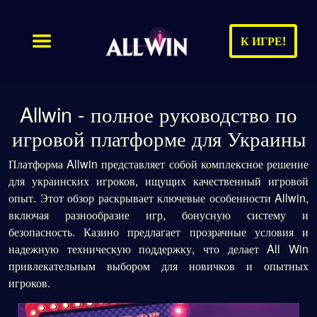
К ИГРЕ!
Allwin - полное руководство по
игровой платформе для Украины
Платформа Allwin представляет собой комплексное решение
для украинских игроков, ищущих качественный игровой
опыт. Этот обзор раскрывает ключевые особенности Allwin,
включая разнообразие игр, бонусную систему и
безопасность. Казино предлагает прозрачные условия и
надежную техническую поддержку, что делает All Win
привлекательным выбором для новичков и опытных
игроков.