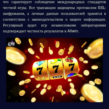
что гарантирует соблюдение международных стандартов
честной игры. Все транзакции защищены протоколом SSL-
шифрования, а личные данные пользователей хранятся в
соответствии с законодательством о защите информации.
Регулярный аудит игр независимыми лабораториями
подтверждает честность результатов в Allwin.